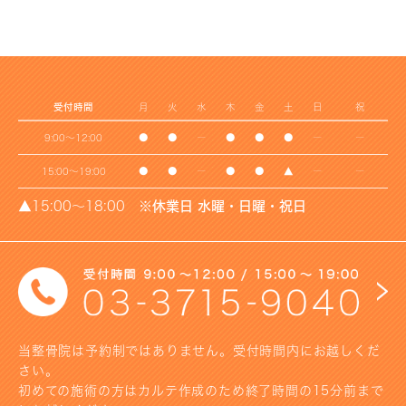
受付時間
月
火
水
木
金
土
日
祝
9:00～12:00
●
●
ー
●
●
●
ー
ー
15:00～19:00
●
●
ー
●
●
▲
ー
ー
▲15:00～18:00
※休業日 水曜・日曜・祝日
当整骨院は予約制ではありません。受付時間内にお越しくだ
さい。
初めての施術の方はカルテ作成のため終了時間の15分前まで