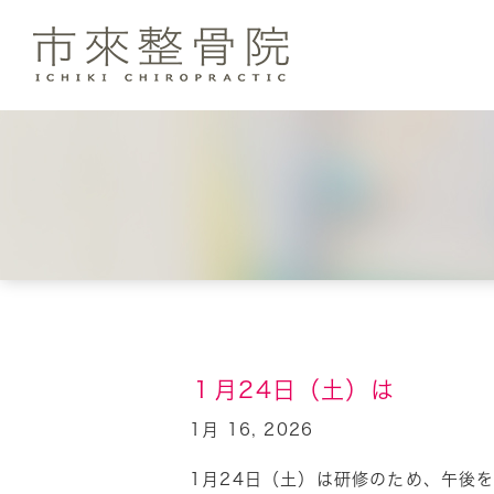
当整骨院のこだわり
働く女性の方へ
市來整骨院ブログ
首こり・
患者さ
スタ
料金のご案内
１月24日（土）は
1月 16, 2026
1月24日（土）は研修のため、午後