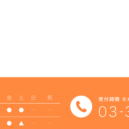
金
土
日
祝
●
●
ー
ー
●
▲
ー
ー