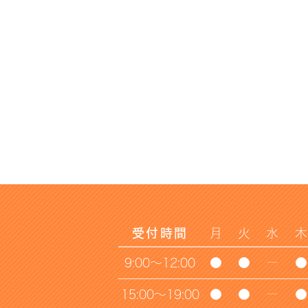
受付時間
月
火
水
木
9:00～12:00
●
●
ー
●
15:00～19:00
●
●
ー
●