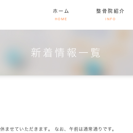
ホーム
整骨院紹介
HOME
INFO
新着情報一覧
腰痛でお悩みの方
まの声
ッフ紹介
院長紹介
脊椎骨盤矯正法について
副院長紹介
整骨院紹
交通
を休ませていただきます。 なお、午前は通常通りです。