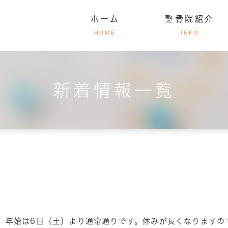
ホーム
整骨院紹介
HOME
INFO
新着情報一覧
腰痛でお悩みの方
まの声
ッフ紹介
院長紹介
脊椎骨盤矯正法について
副院長紹介
整骨院紹
交通
。 年始は6日（土）より通常通りです。休みが長くなりますの