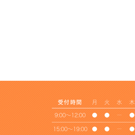
受付時間
月
火
水
木
9:00～12:00
●
●
ー
●
15:00～19:00
●
●
ー
●