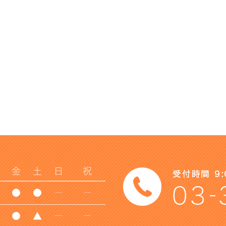
金
土
日
祝
●
●
ー
ー
●
▲
ー
ー