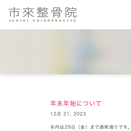
当整骨院のこだわり
働く女性の方へ
市來整骨院ブログ
首こり・
患者さ
スタ
料金のご案内
年末年始について
12月 21, 2023
年内は29日（金）まで通常通りです