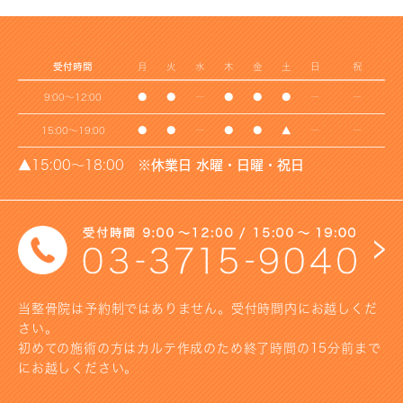
受付時間
月
火
水
木
金
土
日
祝
9:00～12:00
●
●
ー
●
●
●
ー
ー
15:00～19:00
●
●
ー
●
●
▲
ー
ー
▲15:00～18:00
※休業日 水曜・日曜・祝日
当整骨院は予約制ではありません。受付時間内にお越しくだ
さい。
初めての施術の方はカルテ作成のため終了時間の15分前まで
にお越しください。