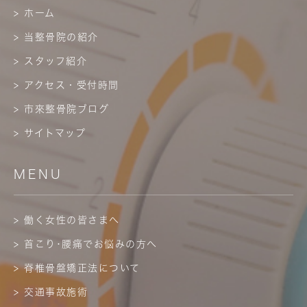
> ホーム
> 当整骨院の紹介
> スタッフ紹介
> アクセス・受付時間
> 市來整骨院ブログ
> サイトマップ
MENU
> 働く女性の皆さまへ
> 首こり･腰痛でお悩みの方へ
> 脊椎骨盤矯正法について
> 交通事故施術