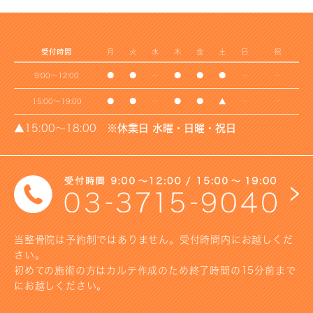
受付時間
月
火
水
木
金
土
日
祝
9:00～12:00
●
●
ー
●
●
●
ー
ー
15:00～19:00
●
●
ー
●
●
▲
ー
ー
▲15:00～18:00
※休業日 水曜・日曜・祝日
当整骨院は予約制ではありません。受付時間内にお越しくだ
さい。
初めての施術の方はカルテ作成のため終了時間の15分前まで
にお越しください。