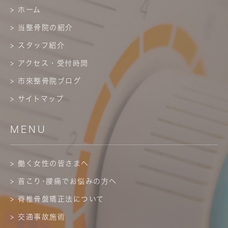
> ホーム
> 当整骨院の紹介
> スタッフ紹介
> アクセス・受付時間
> 市來整骨院ブログ
> サイトマップ
MENU
> 働く女性の皆さまへ
> 首こり･腰痛でお悩みの方へ
> 脊椎骨盤矯正法について
> 交通事故施術